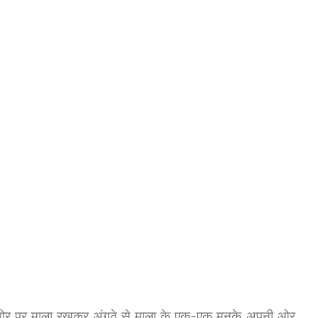
 पोर पर माला रखकर अंगूठे से माला के एक-एक मनके अपनी ओर