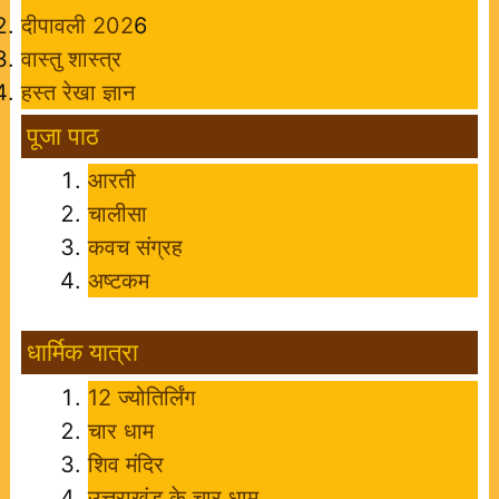
दीपावली 202
6
वास्तु शास्त्र
हस्त रेखा ज्ञान
पूजा पाठ
आरती
चालीसा
कवच संग्रह
अष्टकम
धार्मिक यात्रा
12 ज्योतिर्लिंग
चार धाम
शिव मंदिर
उत्तराखंड के चार धाम