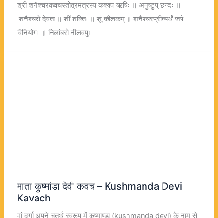
श्री शनैश्चरकवचस्तोत्रमंत्रस्य कश्यप ऋषिः ॥ अनुष्टुप् छन्दः ॥
शनैश्चरो देवता ॥ शीं शक्तिः ॥ शूं कीलकम् ॥ शनैश्चरप्रीत्यर्थं जपे
विनियोगः ॥ निलांबरो नीलवपुः
माता कुष्मांडा देवी कवच – Kushmanda Devi
Kavach
मां दुर्गा अपने चतुर्थ स्वरूप में कूष्माण्डा (kushmanda devi) के नाम से