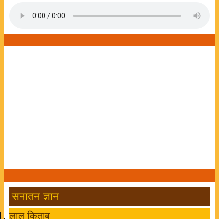
सनातन ज्ञान
लाल किताब