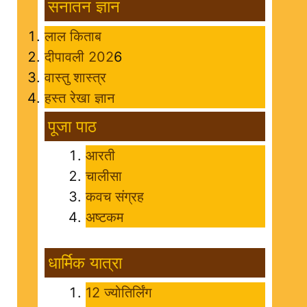
सनातन ज्ञान
लाल किताब
दीपावली 202
6
वास्तु शास्त्र
हस्त रेखा ज्ञान
पूजा पाठ
आरती
चालीसा
कवच संग्रह
अष्टकम
धार्मिक यात्रा
12 ज्योतिर्लिंग