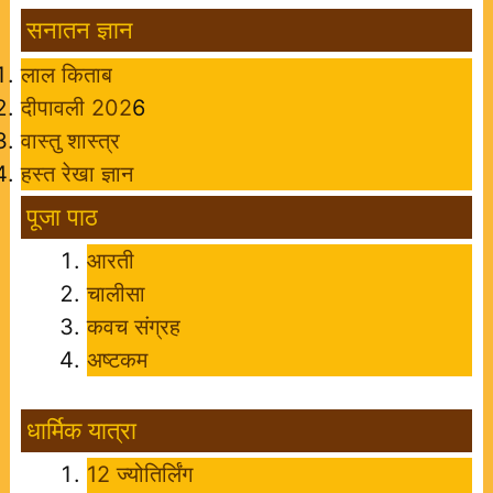
सनातन ज्ञान
लाल किताब
दीपावली 202
6
वास्तु शास्त्र
हस्त रेखा ज्ञान
पूजा पाठ
आरती
चालीसा
कवच संग्रह
अष्टकम
धार्मिक यात्रा
12 ज्योतिर्लिंग