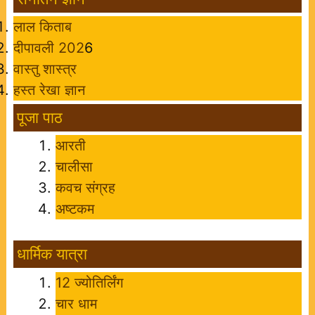
लाल किताब
दीपावली 202
6
वास्तु शास्त्र
हस्त रेखा ज्ञान
पूजा पाठ
आरती
चालीसा
कवच संग्रह
अष्टकम
धार्मिक यात्रा
12 ज्योतिर्लिंग
चार धाम