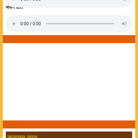
भजन धारा
सनातन ज्ञान