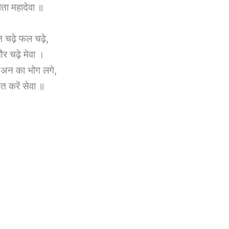
िता महादेवा ॥
न चढ़े फल चढ़े,
र चढ़े मेवा ।
ुअन का भोग लगे,
ंत करें सेवा ॥