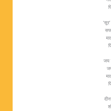
प
‘सूर
सफ
मात
प
जय 
जय
मात
प
दीन
श