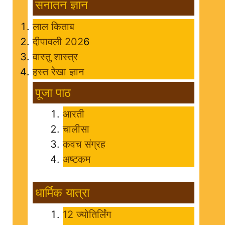
सनातन ज्ञान
लाल किताब
दीपावली 202
6
वास्तु शास्त्र
हस्त रेखा ज्ञान
पूजा पाठ
आरती
चालीसा
कवच संग्रह
अष्टकम
धार्मिक यात्रा
12 ज्योतिर्लिंग