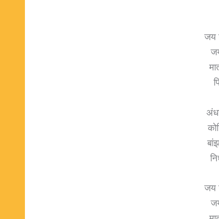
जय 
जय
मात
प
अंध
कोढ
बां
नि
जय 
जय
मात