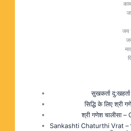
काम
ज
जय 
जय
मात
प
सुखकर्ता दु:खहर
सिद्धि के लिए श्री
श्री गणेश चालीसा 
Sankashti Chaturthi Vrat – भगव