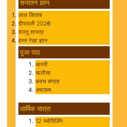
सनातन ज्ञान
लाल किताब
दीपावली 202
6
वास्तु शास्त्र
हस्त रेखा ज्ञान
पूजा पाठ
आरती
चालीसा
कवच संग्रह
अष्टकम
धार्मिक यात्रा
12 ज्योतिर्लिंग