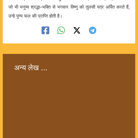
जो
भी
मनुष्य
श्रद्धा
भक्ति
से
भगवान
विष्णु
को
तुलसी
पत्र
अर्पित
करते
हैं
–
,
उन्हे
पुण्य
फल
की
प्राप्ति
होती
है।
अन्य लेख ...