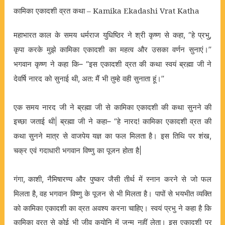
कामिका
एकादशी
व्रत
कथा – Kamika Ekadashi Vrat Katha
महाभारत
काल
के
समय
धर्मराज
युधिष्ठिर
ने
श्री
कृष्ण
से
कहा
हे
प्रभु
, “
,
कृपा
करके
मुझे
कामिका
एकादशी
का
महत्व
और
उसका
वर्णन
सुनाएं।
’’
भगवान
कृष्ण
ने
कहा
कि
इस
एकादशी
व्रत
की
कथा
स्वयं
ब्रह्मा
जी
ने
– ‘’
देवर्षि
नारद
को
सुनाई
थी
अत
मैं
भी
तुम्हे
वही
सुनाता
हूं।
,
:
’’
एक
समय
नारद
जी
ने
ब्रह्मा
जी
से
कामिका
एकादशी
की
कथा
सुनने
की
इच्छा
जताई
थी
ब्रह्मा
जी
ने
कहा
हे
नारद
कामिका
एकादशी
व्रत
की
|
– “
!
कथा
सुनने
मात्र
से
वाजपेय
यज्ञ
का
फल
मिलता
है।
इस
तिथि
पर
शंख
,
चक्र
एवं
गदाधारी
भगवान
विष्णु
का
पूजन
होता
है
|
गंगा
काशी
नैमिषारण्य
और
पुष्कर
जैसी
तीर्थ
में
स्नान
करने
से
जो
फल
,
,
मिलता
है
वह
भगवान
विष्णु
के
पूजन
से
भी
मिलता
है।
पापों
से
भयभीत
व्यक्ति
,
को
कामिका
एकादशी
का
व्रत
अवश्य
करना
चाहिए।
स्वयं
प्रभु
ने
कहा
है
कि
कामिका
व्रत
से
कोई
भी
जीव
कुयोनि
में
जन्म
नहीं
लेता।
इस
एकादशी
पर