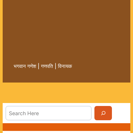
भगवान गणेश | गणपति | विनायक
Sea