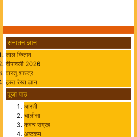
सनातन ज्ञान
लाल किताब
दीपावली 202
6
वास्तु शास्त्र
हस्त रेखा ज्ञान
पूजा पाठ
आरती
चालीसा
कवच संग्रह
अष्टकम