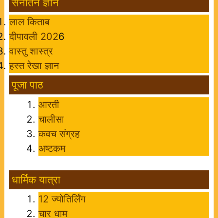
सनातन ज्ञान
लाल किताब
दीपावली 202
6
वास्तु शास्त्र
हस्त रेखा ज्ञान
पूजा पाठ
आरती
चालीसा
कवच संग्रह
अष्टकम
धार्मिक यात्रा
12 ज्योतिर्लिंग
चार धाम