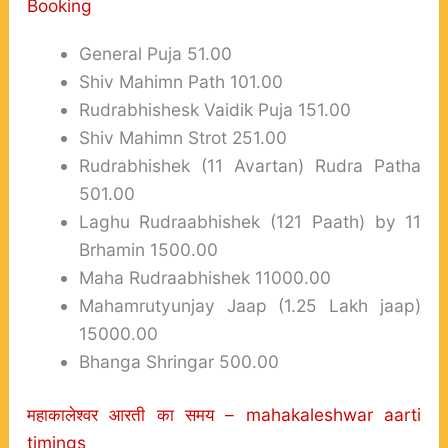
Booking
General Puja 51.00
Shiv Mahimn Path 101.00
Rudrabhishesk Vaidik Puja 151.00
Shiv Mahimn Strot 251.00
Rudrabhishek (11 Avartan) Rudra Patha
501.00
Laghu Rudraabhishek (121 Paath) by 11
Brhamin 1500.00
Maha Rudraabhishek 11000.00
Mahamrutyunjay Jaap (1.25 Lakh jaap)
15000.00
Bhanga Shringar 500.00
महाकालेश्वर आरती का समय – mahakaleshwar aarti
timings