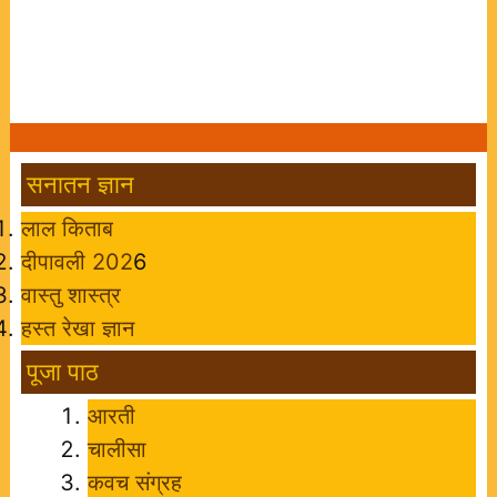
सनातन ज्ञान
लाल किताब
दीपावली 202
6
वास्तु शास्त्र
हस्त रेखा ज्ञान
पूजा पाठ
आरती
चालीसा
कवच संग्रह