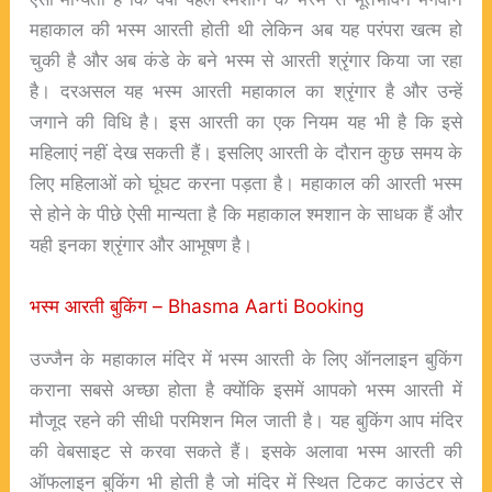
महाकाल की भस्‍म आरती होती थी लेक‌िन अब यह परंपरा खत्म हो
चुकी है और अब कंडे के बने भस्‍म से आरती श्रृंगार क‌िया जा रहा
है। दरअसल यह भस्‍म आरती महाकाल का श्रृंगार है और उन्हें
जगाने की व‌िध‌ि है। इस आरती का एक न‌ियम यह भी है क‌ि इसे
मह‌िलाएं नहीं देख सकती हैं। इसल‌िए आरती के दौरान कुछ समय के
ल‌िए मह‌िलाओं को घूंघट करना पड़ता है। महाकाल की आरती भस्‍म
से होने के पीछे ऐसी मान्यता है क‌ि महाकाल श्मशान के साधक हैं और
यही इनका श्रृंगार और आभूषण है।
भस्म आरती बुकिंग – Bhasma Aarti Booking
उज्जैन के महाकाल मंदिर में भस्म आरती के लिए ऑनलाइन बुकिंग
कराना सबसे अच्छा होता है क्योंकि इसमें आपको भस्म आरती में
मौजूद रहने की सीधी परमिशन मिल जाती है। यह बुकिंग आप मंदिर
की वेबसाइट से करवा सकते हैं। इसके अलावा भस्म आरती की
ऑफलाइन बुकिंग भी होती है जो मंदिर में स्थित टिकट काउंटर से