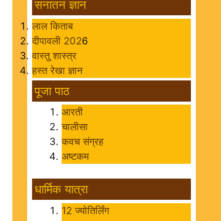
सनातन ज्ञान
लाल किताब
दीपावली 202
6
वास्तु शास्त्र
हस्त रेखा ज्ञान
पूजा पाठ
आरती
चालीसा
कवच संग्रह
अष्टकम
धार्मिक यात्रा
12 ज्योतिर्लिंग