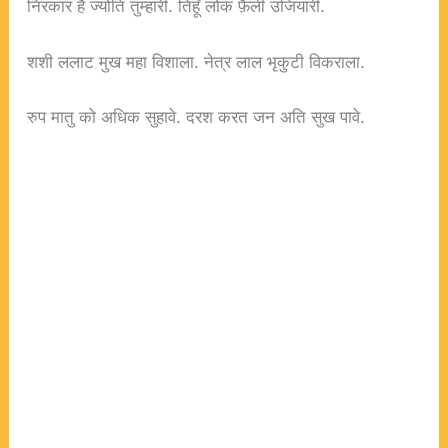
निरंकार है ज्योति तुम्हारी. तिहूँ लोक फ़ैली उजियारी.
शशी ललाट मुख महा विशाला. नेत्र लाल भृकुटी विकराला.
रुप मातु को अधिक सुहावे. दरश करत जन अति सुख पावे.