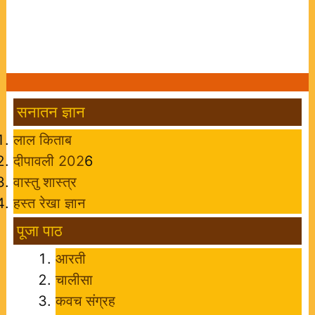
सनातन ज्ञान
लाल किताब
दीपावली 202
6
वास्तु शास्त्र
हस्त रेखा ज्ञान
पूजा पाठ
आरती
चालीसा
कवच संग्रह