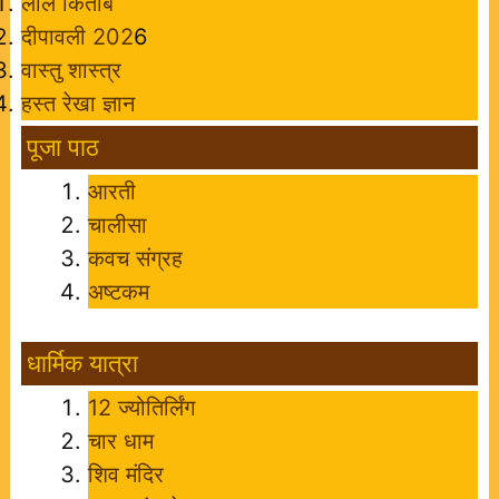
लाल किताब
दीपावली 202
6
वास्तु शास्त्र
हस्त रेखा ज्ञान
पूजा पाठ
आरती
चालीसा
कवच संग्रह
अष्टकम
धार्मिक यात्रा
12 ज्योतिर्लिंग
चार धाम
शिव मंदिर