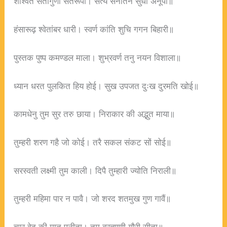
शाश्वत सतोगुणी सतरूपा। सत्य सनातन सुधा अनूपा॥
हंसारूढ़ श्वेतांबर धारी। स्वर्ण कांति शुचि गगन बिहारी॥
पुस्तक पुष्प कमण्डल माला। शुभ्रवर्ण तनु नयन विशाला॥
ध्यान धरत पुलकित हिय होई। सुख उपजत दुःख दुरमति खोई॥
कामधेनु तुम सुर तरु छाया। निराकार की अद्भुत माया॥
तुम्हरी शरण गहै जो कोई। तरै सकल संकट सों सोई॥
सरस्वती लक्ष्मी तुम काली। दिपै तुम्हारी ज्योति निराली॥
तुम्हरी महिमा पार न पावै। जो शरद शतमुख गुण गावैं॥
चार वेद की मातु पुनीता। तुम ब्रह्माणी गौरी सीता॥