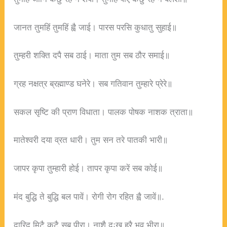
जानत तुमहिं तुमहिं ह्वै जाई। पारस परसि कुधातु सुहाई॥
तुम्हरी शक्ति दपै सब ठाई। माता तुम सब ठौर समाई॥
ग्रह नक्षत्र ब्रह्माण्ड घनेरे। सब गतिवान तुम्हारे प्रेरे॥
सकल सृष्टि की प्राण विधाता। पालक पोषक नाशक त्राता॥
मातेश्वरी दया व्रत धारी। तुम सन तरे पातकी भारी॥
जापर कृपा तुम्हारी होई। तापर कृपा करें सब कोई॥
मंद बुद्धि ते बुद्धि बल पावें। रोगी रोग रहित ह्वै जावें॥.
दारिद मिटै कटै सब पीरा। नाशै दुःख हरै भव भीरा॥