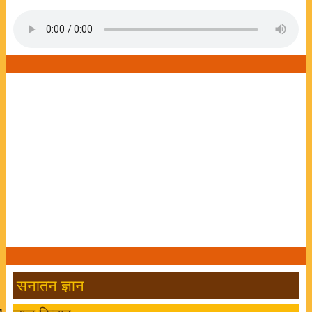
सनातन ज्ञान