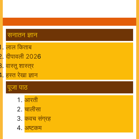
सनातन ज्ञान
लाल किताब
दीपावली 202
6
वास्तु शास्त्र
हस्त रेखा ज्ञान
पूजा पाठ
आरती
चालीसा
कवच संग्रह
अष्टकम