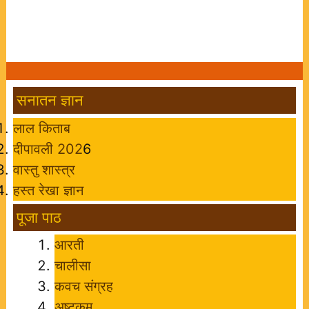
सनातन ज्ञान
लाल किताब
दीपावली 202
6
वास्तु शास्त्र
हस्त रेखा ज्ञान
पूजा पाठ
आरती
चालीसा
कवच संग्रह
अष्टकम