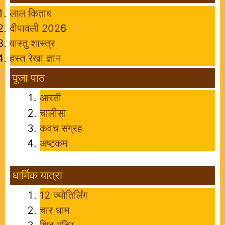
लाल किताब
दीपावली 202
6
वास्तु शास्त्र
हस्त रेखा ज्ञान
पूजा पाठ
आरती
चालीसा
कवच संग्रह
अष्टकम
धार्मिक यात्रा
12 ज्योतिर्लिंग
चार धाम