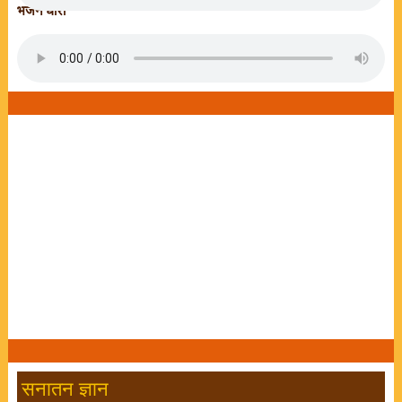
भजन धारा
सनातन ज्ञान