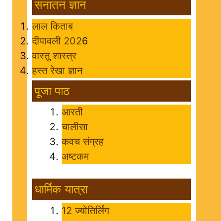
सनातन ज्ञान
लाल किताब
दीपावली 202
6
वास्तु शास्त्र
हस्त रेखा ज्ञान
पूजा पाठ
आरती
चालीसा
कवच संग्रह
अष्टकम
धार्मिक यात्रा
12 ज्योतिर्लिंग