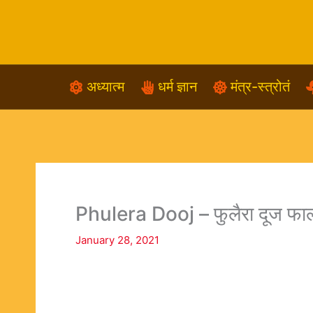
Skip
to
content
अध्यात्म
धर्म ज्ञान
मंत्र-स्त्रोतं
Phulera Dooj – फुलैरा दूज फाल्ग
January 28, 2021