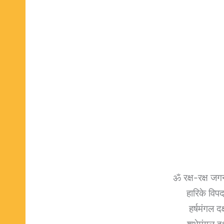
ॐ रक्ष-रक्ष जग
हारिके विपदा
हर्षमंगल दक