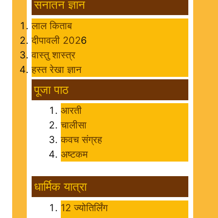
सनातन ज्ञान
लाल किताब
दीपावली 202
6
वास्तु शास्त्र
हस्त रेखा ज्ञान
पूजा पाठ
आरती
चालीसा
कवच संग्रह
अष्टकम
धार्मिक यात्रा
12 ज्योतिर्लिंग