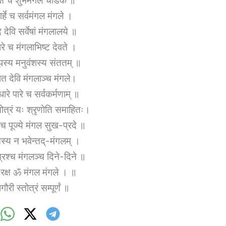
्षे च शुभेमंगल चंडिके ॥
र्हे च सर्वमंगल मंगले ।
देवि सर्वेषां मंगलालये ॥
ारे च मंगलाभिष्ट देवते ।
भूपस्य मनुवंशस्य संततम् ॥
ात देवि मंगलाञ्च मंगले।
ारे पारे च सर्वकर्मणाम् ॥
्तोत्रं यः श्रृणोति समाहितः।
 च पूज्ये मंगल सुख-प्रदे ॥
तस्य न भवेन्तद्-मंगलम् ।
ौत्रश्च मंगलञ्च दिने-दिने ॥
ष-रक्ष ॐ मंगल मंगले । ॥
ौरी स्तोत्रं सम्पूर्णं ॥