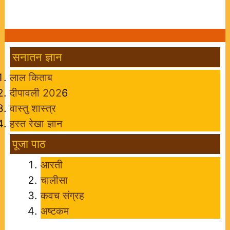
सनातन ज्ञान
लाल किताब
दीपावली 202
6
वास्तु शास्त्र
हस्त रेखा ज्ञान
पूजा पाठ
आरती
चालीसा
कवच संग्रह
अष्टकम