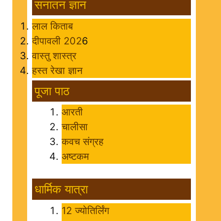
सनातन ज्ञान
लाल किताब
दीपावली 202
6
वास्तु शास्त्र
हस्त रेखा ज्ञान
पूजा पाठ
आरती
चालीसा
कवच संग्रह
अष्टकम
धार्मिक यात्रा
12 ज्योतिर्लिंग