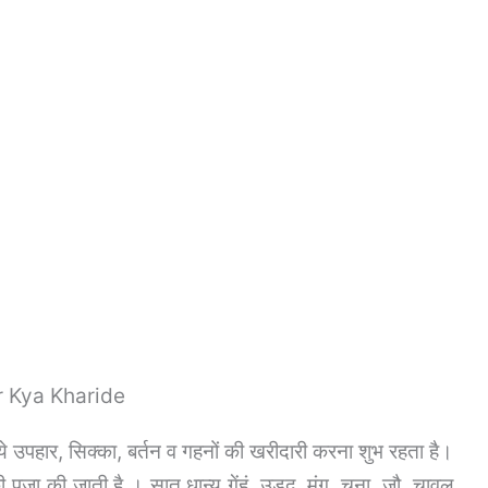
ar Kya Kharide
े उपहार, सिक्का, बर्तन व गहनों की खरीदारी करना शुभ रहता है।
ी पूजा की जाती है । सात धान्य गेंहूं, उडद, मूंग, चना, जौ, चावल