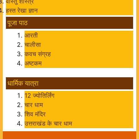
वास्तु शास्त्र
हस्त रेखा ज्ञान
पूजा पाठ
आरती
चालीसा
कवच संग्रह
अष्टकम
धार्मिक यात्रा
12 ज्योतिर्लिंग
चार धाम
शिव मंदिर
उत्तराखंड के चार धाम