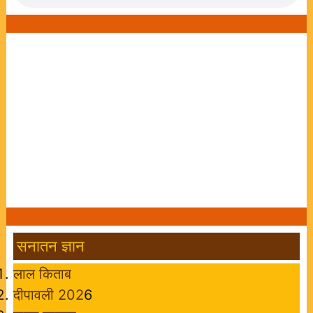
सनातन ज्ञान
लाल किताब
दीपावली 202
6