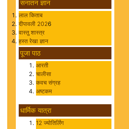
सनातन ज्ञान
लाल किताब
दीपावली 202
6
वास्तु शास्त्र
हस्त रेखा ज्ञान
पूजा पाठ
आरती
चालीसा
कवच संग्रह
अष्टकम
धार्मिक यात्रा
12 ज्योतिर्लिंग