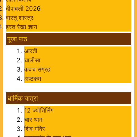
दीपावली 202
6
वास्तु शास्त्र
हस्त रेखा ज्ञान
पूजा पाठ
आरती
चालीसा
कवच संग्रह
अष्टकम
धार्मिक यात्रा
12 ज्योतिर्लिंग
चार धाम
शिव मंदिर