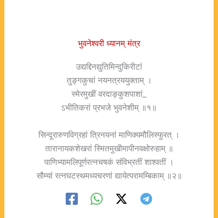
भुवनेश्वरी ध्यानम् मंत्र
उद्यद्दिनद्युतिमिन्दुकिरीटां
तुङ्गकुचां नयनत्रययुक्ताम् ।
स्मेरमुखीं वरदाङ्कुशपाशां_
ऽभीतिकरां प्रभजे भुवनेशीम् ॥१॥
सिन्दूरारुणविग्रहां त्रिनयनां माणिक्यमौलिस्फुरत् ।
तारानायकशेखरां स्मितमुखीमापीनवक्षोरुहाम् ॥
पाणिभ्यामलिपूर्णरत्नचषकं संविभ्रतीं शाश्वतीं ।
सौम्यां रत्नघटस्थमध्यचरणां द्यायेत्परामम्बिकाम् ॥२॥