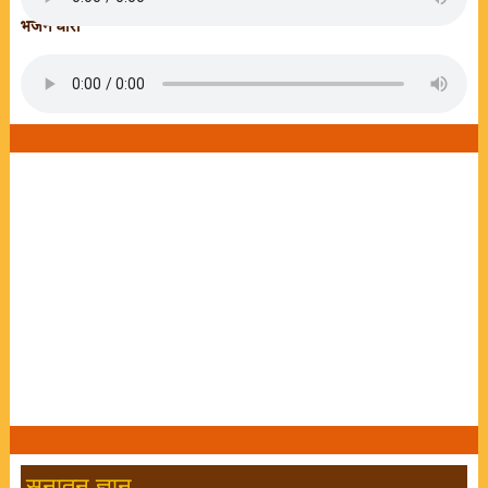
भजन धारा
सनातन ज्ञान