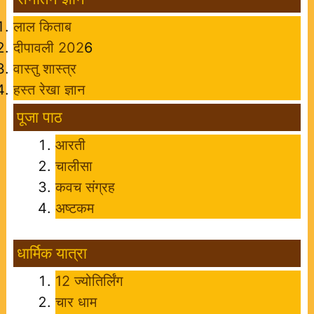
लाल किताब
दीपावली 202
6
वास्तु शास्त्र
हस्त रेखा ज्ञान
पूजा पाठ
आरती
चालीसा
कवच संग्रह
अष्टकम
धार्मिक यात्रा
12 ज्योतिर्लिंग
चार धाम