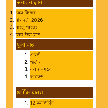
सनातन ज्ञान
लाल किताब
दीपावली 202
6
वास्तु शास्त्र
हस्त रेखा ज्ञान
पूजा पाठ
आरती
चालीसा
कवच संग्रह
अष्टकम
धार्मिक यात्रा
12 ज्योतिर्लिंग