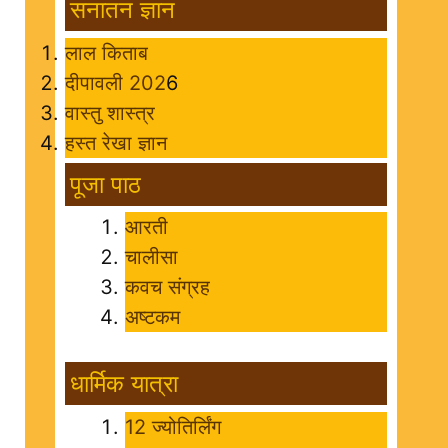
सनातन ज्ञान
लाल किताब
दीपावली 202
6
वास्तु शास्त्र
हस्त रेखा ज्ञान
पूजा पाठ
आरती
चालीसा
कवच संग्रह
अष्टकम
धार्मिक यात्रा
12 ज्योतिर्लिंग