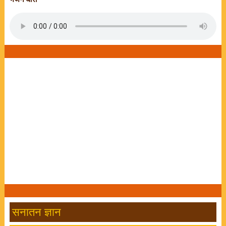
सनातन ज्ञान