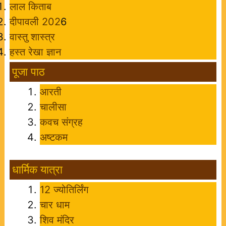
लाल किताब
दीपावली 202
6
वास्तु शास्त्र
हस्त रेखा ज्ञान
पूजा पाठ
आरती
चालीसा
कवच संग्रह
अष्टकम
धार्मिक यात्रा
12 ज्योतिर्लिंग
चार धाम
शिव मंदिर