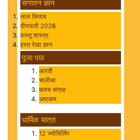
सनातन ज्ञान
लाल किताब
दीपावली 202
6
वास्तु शास्त्र
हस्त रेखा ज्ञान
पूजा पाठ
आरती
चालीसा
कवच संग्रह
अष्टकम
धार्मिक यात्रा
12 ज्योतिर्लिंग