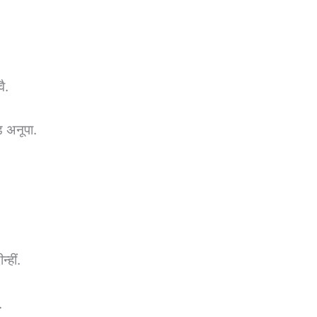
ै.
ड अनूपा.
्हीं.
.