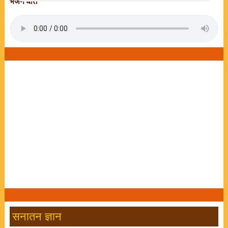
भजन धारा
सनातन ज्ञान