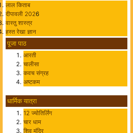
लाल किताब
दीपावली 202
6
वास्तु शास्त्र
हस्त रेखा ज्ञान
पूजा पाठ
आरती
चालीसा
कवच संग्रह
अष्टकम
धार्मिक यात्रा
12 ज्योतिर्लिंग
चार धाम
शिव मंदिर